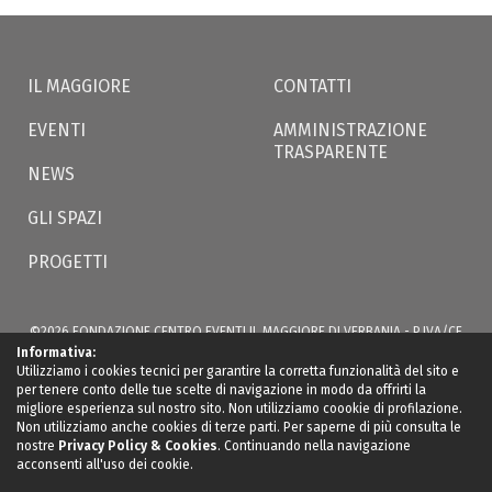
IL MAGGIORE
CONTATTI
EVENTI
AMMINISTRAZIONE
TRASPARENTE
NEWS
GLI SPAZI
PROGETTI
©2026 FONDAZIONE CENTRO EVENTI IL MAGGIORE DI VERBANIA - P.IVA/CF
02566350035 - VIA S. BERNARDINO, 49 -
ILMAGGIOREVERBANIA@LWCERT.IT
|
Informativa:
PRIVACY
Utilizziamo i cookies tecnici per garantire la corretta funzionalità del sito e
per tenere conto delle tue scelte di navigazione in modo da offrirti la
migliore esperienza sul nostro sito. Non utilizziamo coookie di profilazione.
Non utilizziamo anche cookies di terze parti. Per saperne di più consulta le
nostre
Privacy Policy & Cookies
. Continuando nella navigazione
acconsenti all'uso dei cookie.