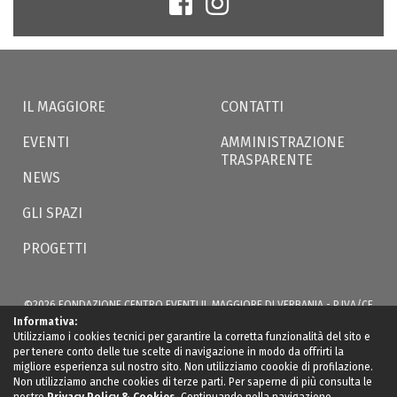
IL MAGGIORE
CONTATTI
EVENTI
AMMINISTRAZIONE
TRASPARENTE
NEWS
GLI SPAZI
PROGETTI
©2026 FONDAZIONE CENTRO EVENTI IL MAGGIORE DI VERBANIA - P.IVA/CF
02566350035 - VIA S. BERNARDINO, 49 -
ILMAGGIOREVERBANIA@LWCERT.IT
|
Informativa:
PRIVACY
Utilizziamo i cookies tecnici per garantire la corretta funzionalità del sito e
per tenere conto delle tue scelte di navigazione in modo da offrirti la
migliore esperienza sul nostro sito. Non utilizziamo coookie di profilazione.
Non utilizziamo anche cookies di terze parti. Per saperne di più consulta le