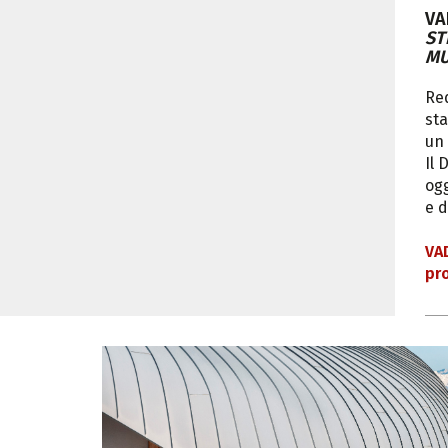
VA
ST
MU
Red
sta
un 
Il 
ogg
e d
VA
pr