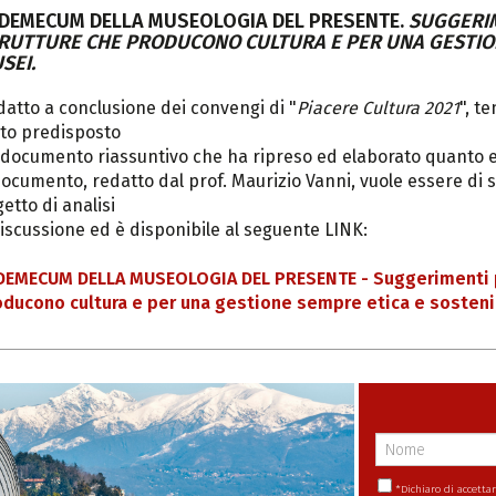
DEMECUM DELLA MUSEOLOGIA DEL PRESENTE.
SUGGERIM
RUTTURE CHE PRODUCONO CULTURA
E PER UNA GESTIO
SEI.
atto a conclusione dei convengi di "
Piacere Cultura 2021
", t
to predisposto
documento riassuntivo che ha ripreso ed elaborato quanto eme
Documento, redatto dal prof. Maurizio Vanni, vuole essere di s
etto di analisi
iscussione ed è disponibile al seguente LINK:
DEMECUM DELLA MUSEOLOGIA DEL PRESENTE - Suggerimenti per
oducono cultura e per una gestione sempre etica e sosteni
*
Dichiaro di accetta